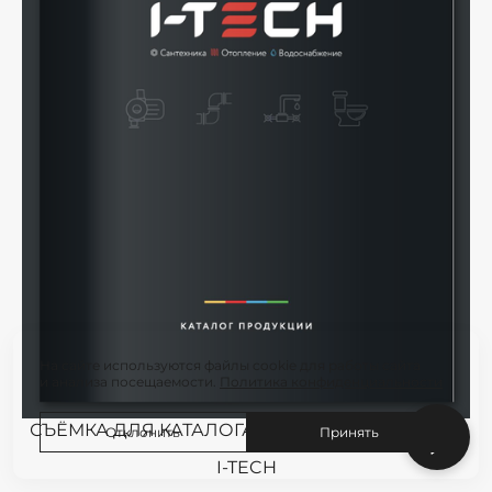
На сайте используются файлы cookie для работы сайта
и анализа посещаемости.
Политика конфиденциальности
СЪЁМКА ДЛЯ КАТАЛОГА И САЙТА КОМПАНИИ
Отклонить
Принять
I-TECH